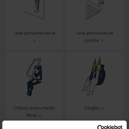
Lève-personne mural
Lève-personnes de
piscine
Châssis-mains Handi-
Sangles
Move