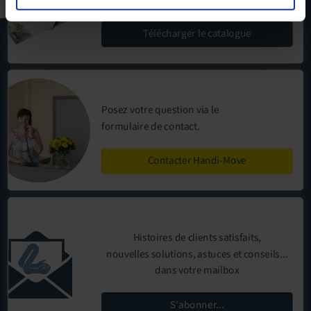
Télécharger
le catalogue
Posez votre question via le
formulaire de contact
.
Contacter Handi-Move
Histoires de clients satisfaits,
nouvelles solutions, astuces et conseils...
dans votre mailbox
S'abonner...