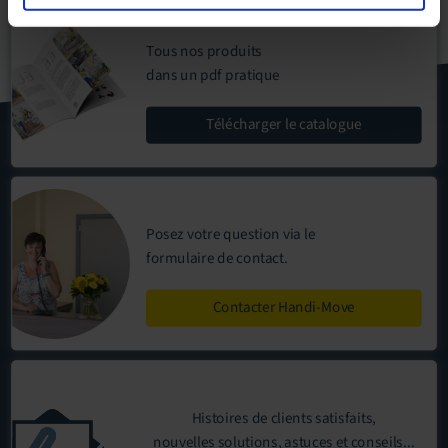
Tous nos produits
dans un pdf pratique
Télécharger
le catalogue
Posez votre question via le
formulaire de contact
.
Contacter Handi-Move
Histoires de clients satisfaits,
nouvelles solutions, astuces et conseils...