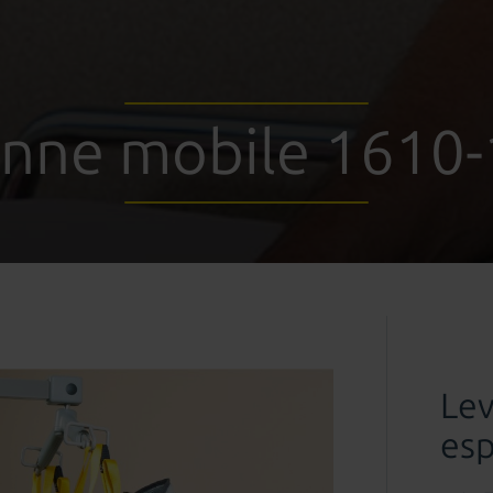
nne mobile 1610-
Lev
esp