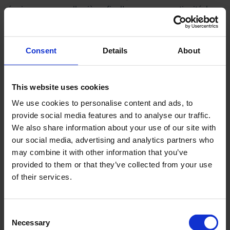
équiper une nouvelle pièce afin d’assurer une continuité de
transfert. Pour Benoît aussi c’est un soulagement car son père
ne tombe plus en essayant de se transférer seul et les aidants
n’ont plus d’efforts à faire pour le porter.
Consent
Details
About
This website uses cookies
We use cookies to personalise content and ads, to
provide social media features and to analyse our traffic.
We also share information about your use of our site with
our social media, advertising and analytics partners who
may combine it with other information that you’ve
provided to them or that they’ve collected from your use
of their services.
Consent
Necessary
Selection