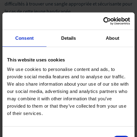
difficultés à trouver une sangle appropriée et sécurisante pour
le cas de cette jeune handicapée.
Monsieur Bon est venu sur notre site pour bien se rendre
compte de la problématique et nous avons pu étudier
Consent
Details
About
ensemble et concevoir une sangle personnalisée avec :
maintient de tête
This website uses cookies
blocage de tous mouvements du tronc (attache cuisses/
tronc)
We use cookies to personalise content and ads, to
provide social media features and to analyse our traffic.
blocage des membres inférieurs (attache pieds /jambes)
We also share information about your use of our site with
attaches au niveau des poignets
our social media, advertising and analytics partners who
Le moment des toilettes avec cette jeune se passe maintenant
may combine it with other information that you’ve
en toute sécurité.
provided to them or that they’ve collected from your use
of their services.
Je remercie Monsieur BON pour ce travail en coopération
avec une ergothérapeute et je remercie la Société HANDI-
MOVE d'avoir accepté de réaliser une sangle unique sur
Consent