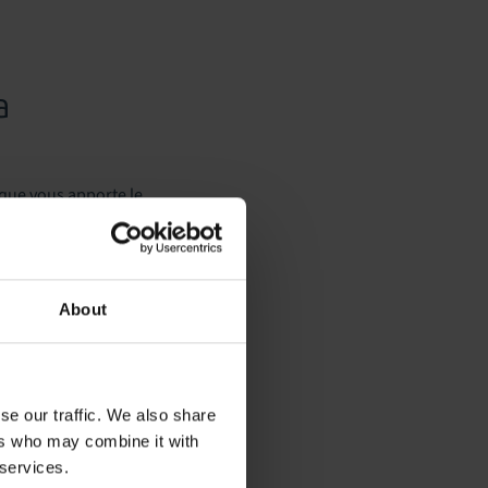
a
 que vous apporte le
de transfert, il était
le temps nous nous
About
es qui a priori n’en
se our traffic. We also share
ers who may combine it with
 autistes. Certains
 services.
 ces personnes nous