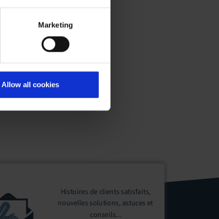
eur s’est dissipée. Ils
ces moments de
Marketing
sfert est même devenu
Allow all cookies
is par sa facilité
ant. Bref il a été
Histoires de clients satisfaits,
nouvelles solutions, astuces et
conseils...