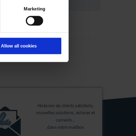
Marketing
s au plafond
Allow all cookies
Histoires de clients satisfaits,
nouvelles solutions, astuces et
conseils...
dans votre mailbox