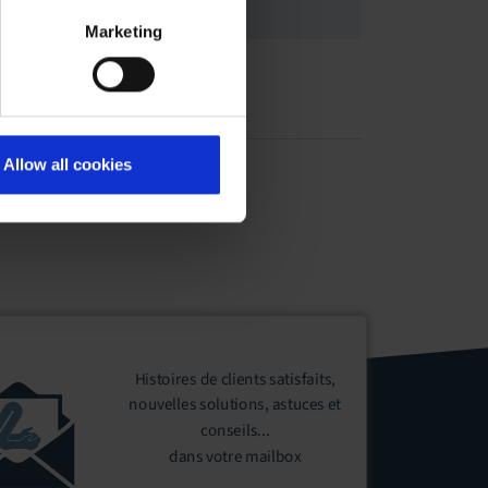
Marketing
lose-up
Allow all cookies
Histoires de clients satisfaits,
nouvelles solutions, astuces et
conseils...
dans votre mailbox